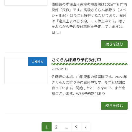
佐藤錦の本場山形東根の槙農園は2026年も作柄
良好「良作」です。 高級さくらんぼ狩り（スペ
シャル60）は今年も好評いただいており、受付
は「定員上まわる予約」にて休止中です。様子
をみながら予約受付再開を予定していますは、
日 […]
続きを読む
さくらんぼ狩り予約受付中
お知らせ
2026-05-12
佐藤錦の本場、山形東根の槙農園です。2026年
さくらんぼ狩り予約受付中です。今年も順調に
育っています。開始したところなので、まだ余
裕ございます。WEB予約割引あり
続きを読む
投
1
2
…
9
»
固
固
固