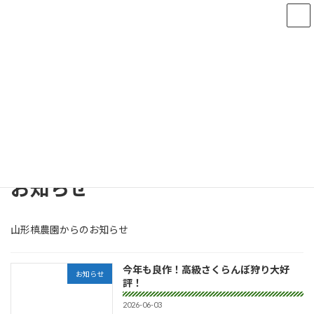
コ
ナ
ン
ビ
テ
ゲ
ン
ー
ツ
シ
へ
ョ
更新情報
ス
ン
キ
に
ッ
移
プ
動
HOME
更新情報
お知らせ
お知らせ
山形槙農園からのお知らせ
今年も良作！高級さくらんぼ狩り大好
お知らせ
評！
2026-06-03