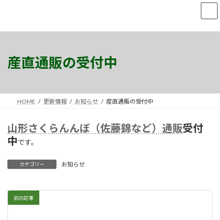
コ
ナ
ン
ビ
テ
ゲ
ン
ー
ツ
シ
へ
ョ
産直通販の受付中
ス
ン
キ
に
ッ
移
プ
動
HOME
更新情報
お知らせ
産直通販の受付中
山形さくらんんぼ（佐藤錦など）通販
受付
中
です。
お知らせ
カテゴリー
前の記事