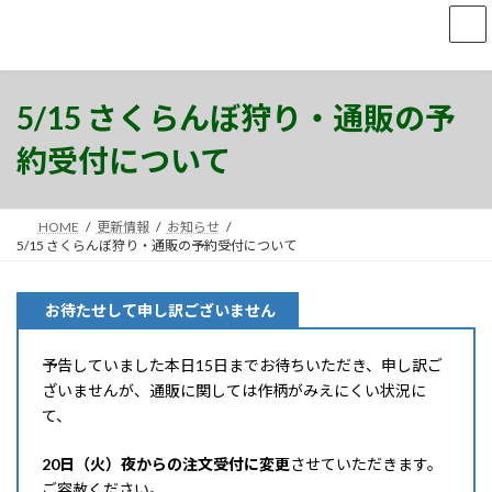
コ
ナ
ン
ビ
テ
ゲ
ン
ー
ツ
シ
5/15 さくらんぼ狩り・通販の予
へ
ョ
ス
ン
約受付について
キ
に
ッ
移
プ
動
HOME
更新情報
お知らせ
5/15 さくらんぼ狩り・通販の予約受付について
お待たせして申し訳ございません
予告していました本日15日までお待ちいただき、申し訳ご
ざいませんが、通販に関しては作柄がみえにくい状況に
て、
20日（火）夜からの注文受付に変更
させていただきます。
ご容赦ください。