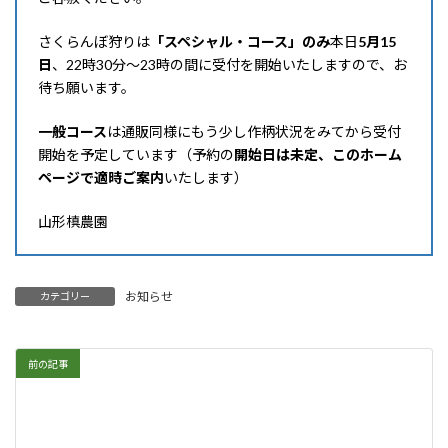
さくらんぼ狩りは
「スペシャル・コース」のみ
本日
5月15
日
、22時30分～23時の間に受付を開始いたしますので、お
待ち願います。
一般コース
は通販同様にもう少し作柄状況をみてから受付
開始を予定しています（予約の
開始日は未定、このホーム
ページで適時ご案内
いたします）
山形槙農園
お知らせ
カテゴリー
前の記事